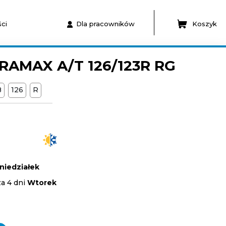
ci
Dla pracowników
Koszyk
RAMAX A/T 126/123R RG
B
126
R
niedziałek
za 4 dni
Wtorek