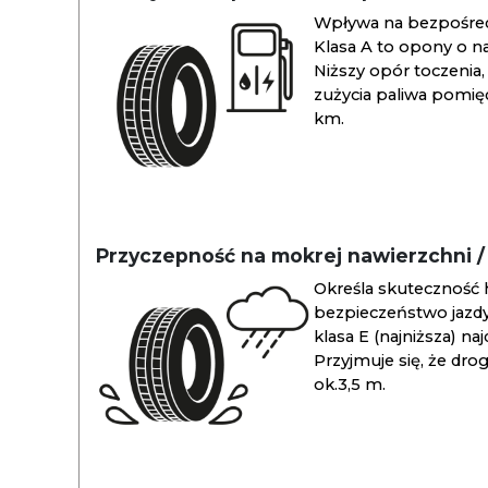
Wpływa na bezpośredn
Klasa A to opony o na
Niższy opór toczenia, 
zużycia paliwa pomiędz
km.
Przyczepność na mokrej nawierzchni 
Określa skuteczność 
bezpieczeństwo jazdy
klasa E (najniższa) na
Przyjmuje się, że dro
ok.3,5 m.