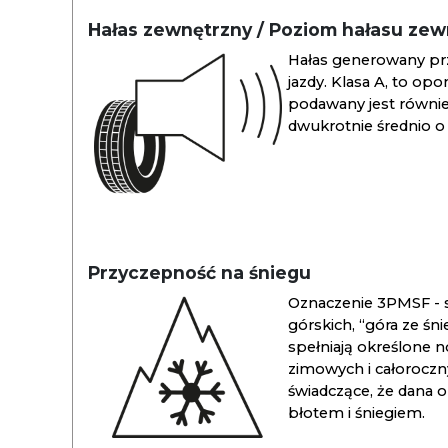
Hałas zewnętrzny / Poziom hałasu ze
Hałas generowany pr
jazdy. Klasa A, to opo
podawany jest również
dwukrotnie średnio o 
Przyczepność na śniegu
Oznaczenie 3PMSF - s
górskich, “góra ze śn
spełniają określone n
zimowych i całoroc
świadczące, że dana 
błotem i śniegiem.