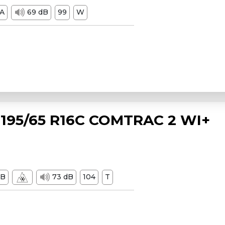
A
69 dB
99
W
195/65 R16C COMTRAC 2 WI+
B
73 dB
104
T