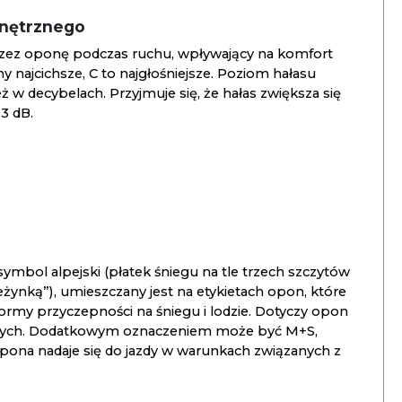
wnętrznego
zez oponę podczas ruchu, wpływający na komfort
ny najcichsze, C to najgłośniejsze. Poziom hałasu
 w decybelach. Przyjmuje się, że hałas zwiększa się
3 dB.
ymbol alpejski (płatek śniegu na tle trzech szczytów
ieżynką”), umieszczany jest na etykietach opon, które
ormy przyczepności na śniegu i lodzie. Dotyczy opon
znych. Dodatkowym oznaczeniem może być M+S,
opona nadaje się do jazdy w warunkach związanych z