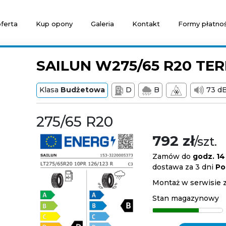
ferta
Kup opony
Galeria
Kontakt
Formy płatnoś
SAILUN W275/65 R20 TER
Klasa
Budżetowa
D
B
73 d
275/65 R20
792 zł
/szt.
Zamów do
godz. 14
dostawa za 3 dni
Po
Montaż w serwisie 
Stan magazynowy