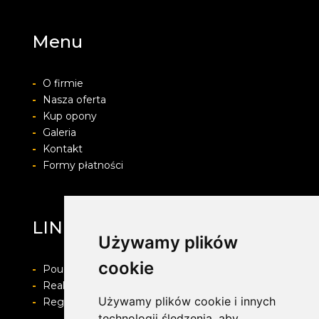
Menu
-
O firmie
-
Nasza oferta
-
Kup opony
-
Galeria
-
Kontakt
-
Formy płatności
LINEA
Używamy plików
cookie
-
Pouczenie o prawie do odstapienia od umowy
-
Realizacja zamówienia i formy płatności
Używamy plików cookie i innych
-
Regulamin i Polityka prywatności
technologii śledzenia, aby