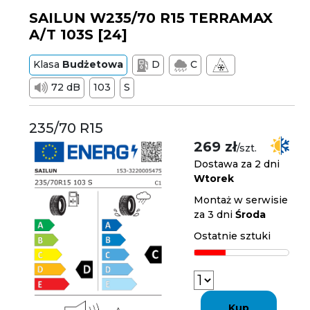
SAILUN W235/70 R15 TERRAMAX
A/T 103S [24]
Klasa
Budżetowa
D
C
72 dB
103
S
235/70 R15
269 zł
/szt.
Dostawa za 2 dni
Wtorek
Montaż w serwisie
za 3 dni
Środa
Ostatnie sztuki
Kup