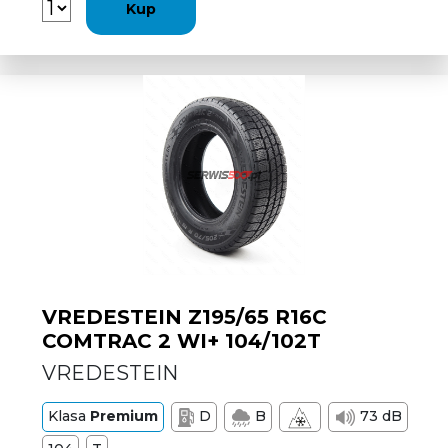
Kup
VREDESTEIN Z195/65 R16C
COMTRAC 2 WI+ 104/102T
VREDESTEIN
Klasa
Premium
D
B
73 dB