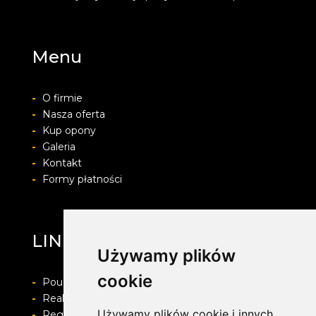
Menu
-
O firmie
-
Nasza oferta
-
Kup opony
-
Galeria
-
Kontakt
-
Formy płatności
LINEA
Używamy plików
cookie
-
Pouczenie o prawie do odstapienia od umowy
-
Realizacja zamówienia i formy płatności
Używamy plików cookie i innych
-
Regulamin i Polityka prywatności