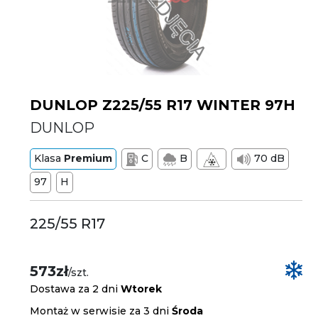
DUNLOP Z225/55 R17 WINTER 97H
DUNLOP
Klasa
Premium
C
B
70 dB
97
H
225/55 R17
573zł
/szt.
Dostawa za 2 dni
Wtorek
Montaż w serwisie za 3 dni
Środa