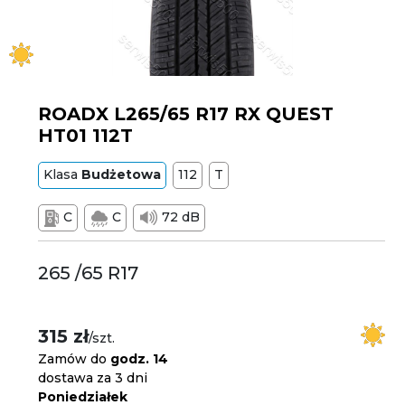
ROADX L265/65 R17 RX QUEST
HT01 112T
Klasa
Budżetowa
112
T
C
C
72 dB
265 /65 R17
315 zł
/szt.
Zamów do
godz. 14
dostawa za 3 dni
Poniedziałek