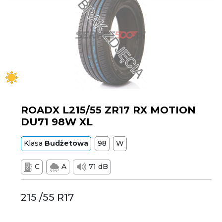
ROADX L215/55 ZR17 RX MOTION
DU71 98W XL
Klasa
Budżetowa
98
W
C
A
71 dB
215 /55 R17