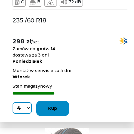
C
B
72 dB
235 /60 R18
298 zł
/szt.
Zamów do
godz. 14
dostawa za 3 dni
Poniedziałek
Montaż w serwisie za 4 dni
Wtorek
Stan magazynowy
Kup