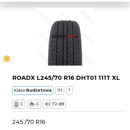
ROADX L245/70 R16 DHT01 111T XL
Klasa
Budżetowa
111
T
C
C
72 dB
245 /70 R16