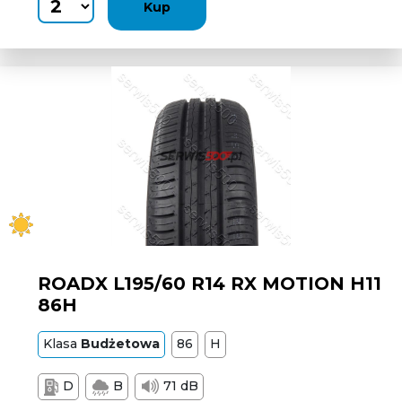
Kup
ROADX L195/60 R14 RX MOTION H11
86H
Klasa
Budżetowa
86
H
D
B
71 dB