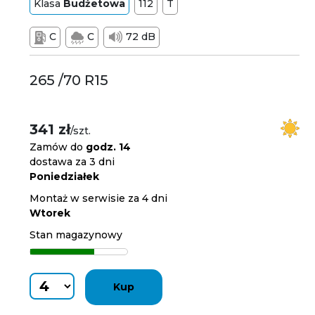
Klasa
Budżetowa
112
T
C
C
72 dB
265 /70 R15
341 zł
/szt.
Zamów do
godz. 14
dostawa za 3 dni
Poniedziałek
Montaż w serwisie za 4 dni
Wtorek
Stan magazynowy
Kup