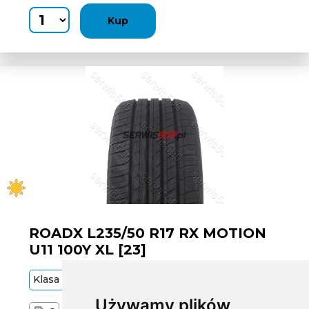
Kup
ROADX L235/50 R17 RX MOTION
U11 100Y XL [23]
Klasa
Budżetowa
100
Y
Używamy plików