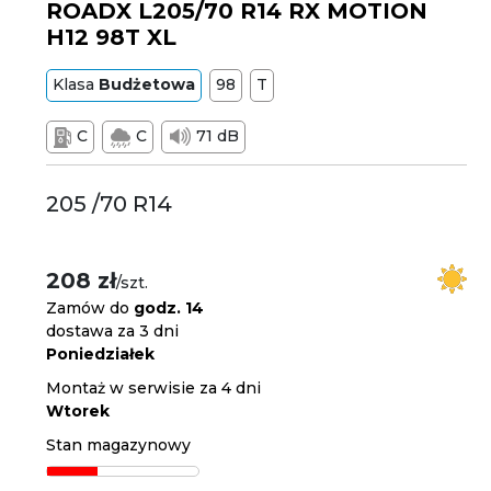
ROADX L205/70 R14 RX MOTION
H12 98T XL
Klasa
Budżetowa
98
T
C
C
71 dB
205 /70 R14
208 zł
/szt.
Zamów do
godz. 14
dostawa za 3 dni
Poniedziałek
Montaż w serwisie za 4 dni
Wtorek
Stan magazynowy