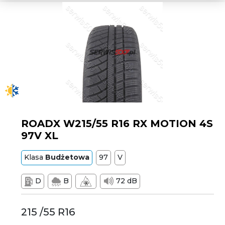
ROADX W215/55 R16 RX MOTION 4S
97V XL
Klasa
Budżetowa
97
V
D
B
72 dB
215 /55 R16