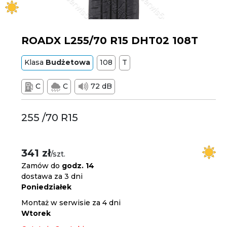
ROADX L255/70 R15 DHT02 108T
Klasa
Budżetowa
108
T
C
C
72 dB
255 /70 R15
341 zł
/szt.
Zamów do
godz. 14
dostawa za 3 dni
Poniedziałek
Montaż w serwisie za 4 dni
Wtorek