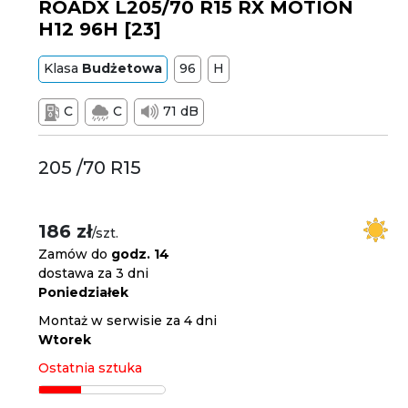
ROADX L205/70 R15 RX MOTION
H12 96H [23]
Klasa
Budżetowa
96
H
C
C
71 dB
205 /70 R15
186 zł
/szt.
Zamów do
godz. 14
dostawa za 3 dni
Poniedziałek
Montaż w serwisie za 4 dni
Wtorek
Ostatnia sztuka