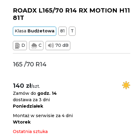
ROADX L165/70 R14 RX MOTION H11
81T
Klasa
Budżetowa
81
T
D
C
70 dB
165 /70 R14
140 zł
/szt.
Zamów do
godz. 14
dostawa za 3 dni
Poniedziałek
Montaż w serwisie za 4 dni
Wtorek
Ostatnia sztuka