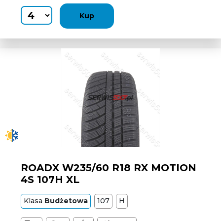
Kup
ROADX W235/60 R18 RX MOTION
4S 107H XL
Klasa
Budżetowa
107
H