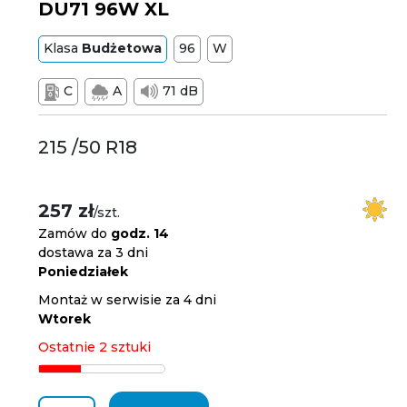
DU71 96W XL
Klasa
Budżetowa
96
W
C
A
71 dB
215 /50 R18
257 zł
/szt.
Zamów do
godz. 14
dostawa za 3 dni
Poniedziałek
Montaż w serwisie za 4 dni
Wtorek
Ostatnie 2 sztuki