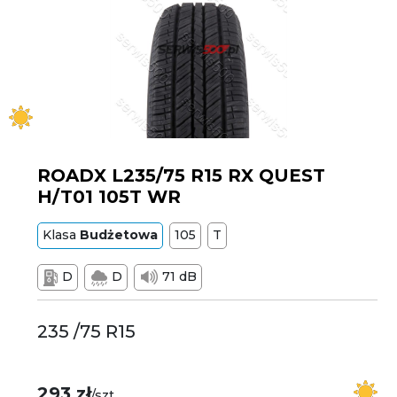
ROADX L235/75 R15 RX QUEST
H/T01 105T WR
Klasa
Budżetowa
105
T
D
D
71 dB
235 /75 R15
293 zł
/szt.