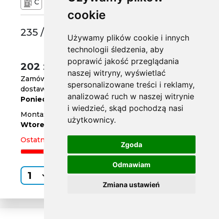
C
C
72 dB
cookie
235 /50 R17
Używamy plików cookie i innych
technologii śledzenia, aby
poprawić jakość przeglądania
202 zł
/szt.
naszej witryny, wyświetlać
Zamów do
godz. 14
spersonalizowane treści i reklamy,
dostawa za 3 dni
analizować ruch w naszej witrynie
Poniedziałek
i wiedzieć, skąd pochodzą nasi
Montaż w serwisie za 4 dni
użytkownicy.
Wtorek
Ostatnia sztuka
Zgoda
Odmawiam
Kup
Zmiana ustawień