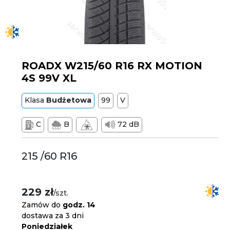
ROADX W215/60 R16 RX MOTION
4S 99V XL
Klasa
Budżetowa
99
V
C
B
72 dB
215 /60 R16
229 zł
/szt.
Zamów do
godz. 14
dostawa za 3 dni
Poniedziałek