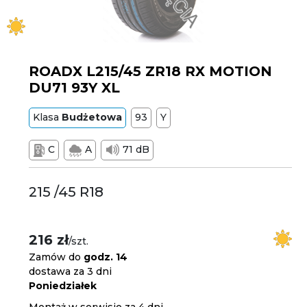
ROADX L215/45 ZR18 RX MOTION
DU71 93Y XL
Klasa
Budżetowa
93
Y
C
A
71 dB
215 /45 R18
216 zł
/szt.
Zamów do
godz. 14
dostawa za 3 dni
Poniedziałek