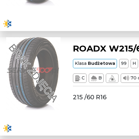
ROADX W215/6
Klasa
Budżetowa
99
H
C
B
70 
215 /60 R16