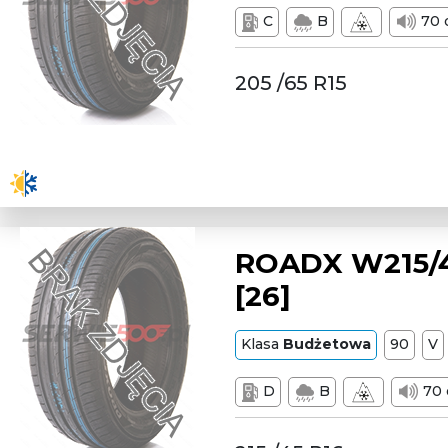
C
B
70 
205 /65 R15
ROADX W215/4
[26]
Klasa
Budżetowa
90
V
D
B
70 