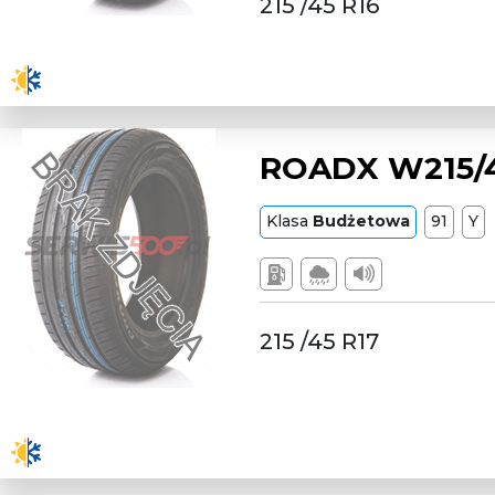
215 /45 R16
ROADX W215/4
Klasa
Budżetowa
91
Y
215 /45 R17