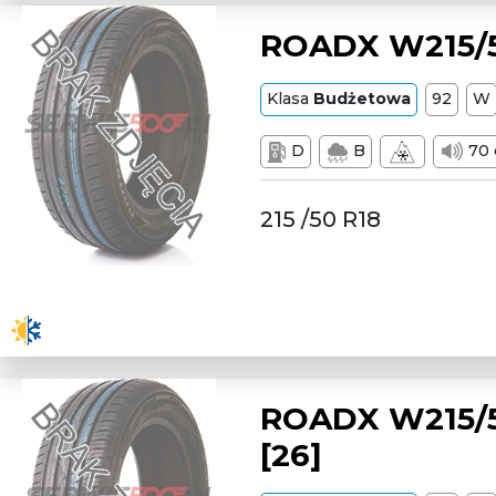
ROADX W215/5
Klasa
Budżetowa
92
W
D
B
70 
215 /50 R18
ROADX W215/5
[26]