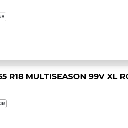
dB
5 R18 MULTISEASON 99V XL RG
dB