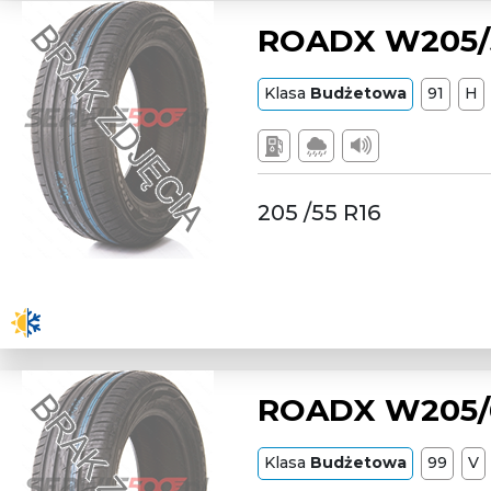
ROADX W205/5
Klasa
Budżetowa
91
H
205 /55 R16
ROADX W205/6
Klasa
Budżetowa
99
V