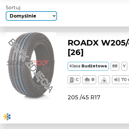
Sortuj:
ROADX W205/4
[26]
Klasa
Budżetowa
88
Y
C
B
70 
205 /45 R17