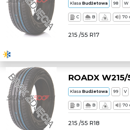
Klasa
Budżetowa
98
W
C
B
70 
215 /55 R17
ROADX W215/5
Klasa
Budżetowa
99
V
B
B
70 
215 /55 R18