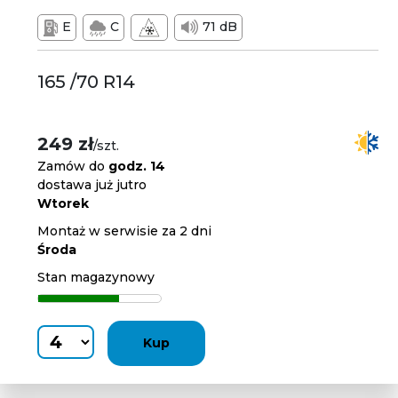
E
C
71 dB
165 /70 R14
249 zł
/szt.
Zamów do
godz. 14
dostawa już jutro
Wtorek
Montaż w serwisie za 2 dni
Środa
Stan magazynowy
Kup