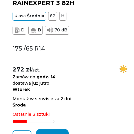
RAINEXPERT 3 82H
Klasa
Średnia
82
H
D
B
70 dB
175 /65 R14
272 zł
/szt.
Zamów do
godz. 14
dostawa już jutro
Wtorek
Montaż w serwisie za 2 dni
Środa
Ostatnie 3 sztuki