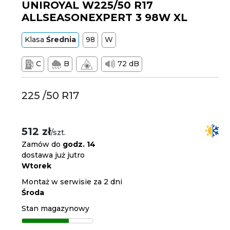
UNIROYAL W225/50 R17
ALLSEASONEXPERT 3 98W XL
Klasa
Średnia
98
W
C
B
72 dB
225 /50 R17
512 zł
/szt.
Zamów do
godz. 14
dostawa już jutro
Wtorek
Montaż w serwisie za 2 dni
Środa
Stan magazynowy