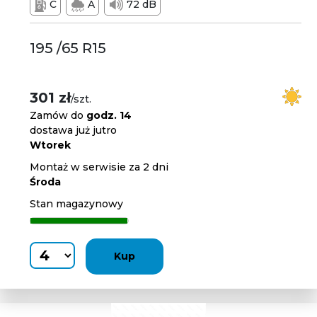
C
A
72 dB
195 /65 R15
301 zł
/szt.
Zamów do
godz. 14
dostawa już jutro
Wtorek
Montaż w serwisie za 2 dni
Środa
Stan magazynowy
Kup