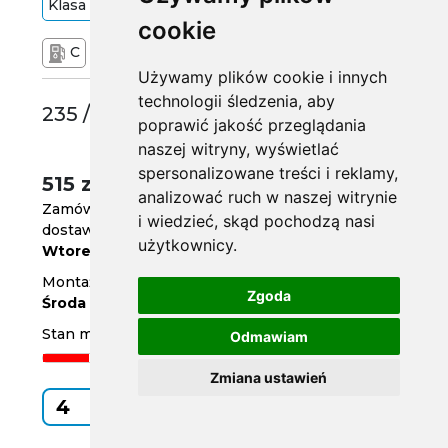
Klasa
Średnia
103
V
cookie
C
C
72 dB
Używamy plików cookie i innych
technologii śledzenia, aby
235 /55 R17
poprawić jakość przeglądania
naszej witryny, wyświetlać
spersonalizowane treści i reklamy,
515 zł
/szt.
analizować ruch w naszej witrynie
Zamów do
godz. 14
i wiedzieć, skąd pochodzą nasi
dostawa już jutro
użytkownicy.
Wtorek
Montaż w serwisie za 2 dni
Zgoda
Środa
Stan magazynowy
Odmawiam
Zmiana ustawień
Kup