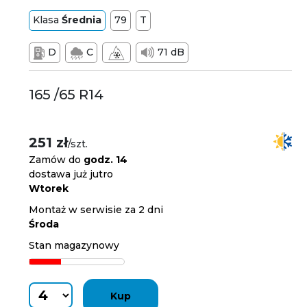
Klasa
Średnia
79
T
D
C
71 dB
165 /65 R14
251 zł
/szt.
Zamów do
godz. 14
dostawa już jutro
Wtorek
Montaż w serwisie za 2 dni
Środa
Stan magazynowy
Kup