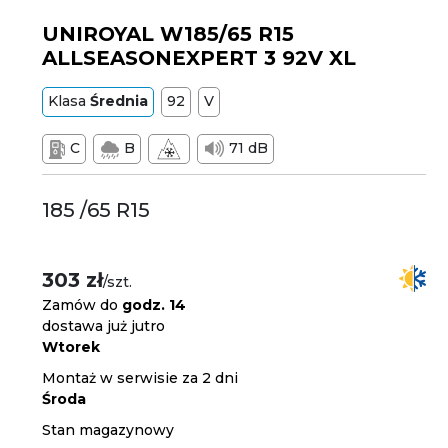
UNIROYAL W185/65 R15
ALLSEASONEXPERT 3 92V XL
Klasa
Średnia
92
V
C
B
71 dB
185 /65 R15
303 zł
/szt.
Zamów do
godz. 14
dostawa już jutro
Wtorek
Montaż w serwisie za 2 dni
Środa
Stan magazynowy