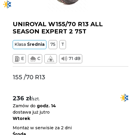
UNIROYAL W155/70 R13 ALL
SEASON EXPERT 2 75T
Klasa
Średnia
75
T
E
C
71 dB
155 /70 R13
236 zł
/szt.
Zamów do
godz. 14
dostawa już jutro
Wtorek
Montaż w serwisie za 2 dni
Środa