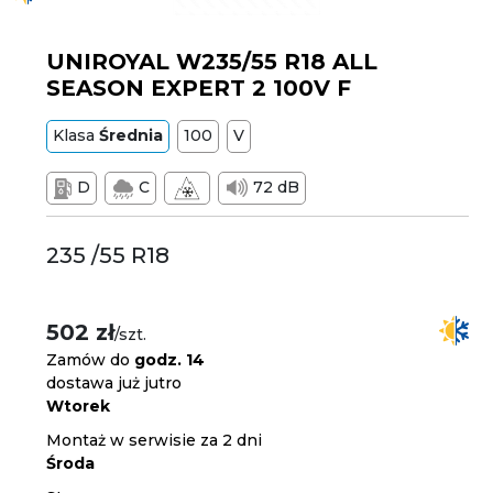
UNIROYAL W235/55 R18 ALL
SEASON EXPERT 2 100V F
Klasa
Średnia
100
V
D
C
72 dB
235 /55 R18
502 zł
/szt.
Zamów do
godz. 14
dostawa już jutro
Wtorek
Montaż w serwisie za 2 dni
Środa