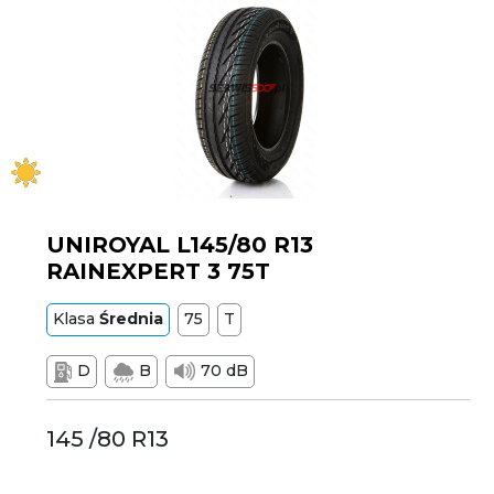
UNIROYAL L145/80 R13
RAINEXPERT 3 75T
Klasa
Średnia
75
T
D
B
70 dB
145 /80 R13