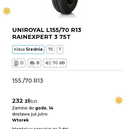
UNIROYAL L155/70 R13
RAINEXPERT 3 75T
Klasa
Średnia
75
T
D
B
70 dB
155 /70 R13
232 zł
/szt.
Zamów do
godz. 14
dostawa już jutro
Wtorek