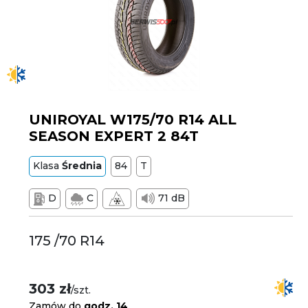
UNIROYAL W175/70 R14 ALL
SEASON EXPERT 2 84T
Klasa
Średnia
84
T
D
C
71 dB
175 /70 R14
303 zł
/szt.
Zamów do
godz. 14