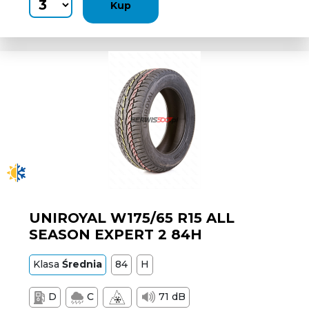
Kup
UNIROYAL W175/65 R15 ALL
SEASON EXPERT 2 84H
Klasa
Średnia
84
H
D
C
71 dB