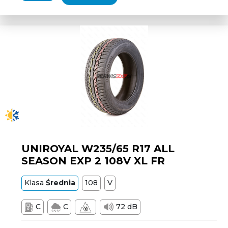
UNIROYAL W235/65 R17 ALL
SEASON EXP 2 108V XL FR
Klasa
Średnia
108
V
C
C
72 dB