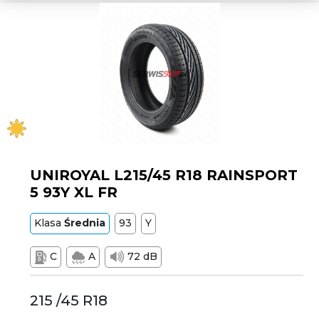
UNIROYAL L215/45 R18 RAINSPORT
5 93Y XL FR
Klasa
Średnia
93
Y
C
A
72 dB
215 /45 R18