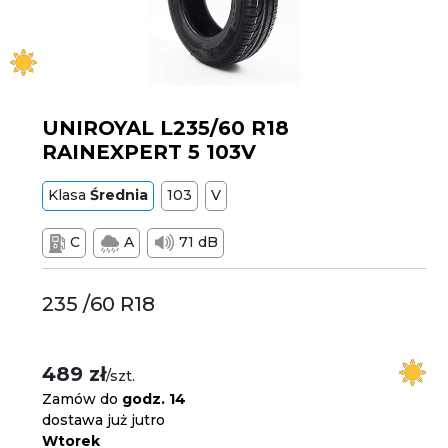
UNIROYAL L235/60 R18
RAINEXPERT 5 103V
Klasa
Średnia
103
V
C
A
71 dB
235 /60 R18
489 zł
/szt.
Zamów do
godz. 14
dostawa już jutro
Wtorek