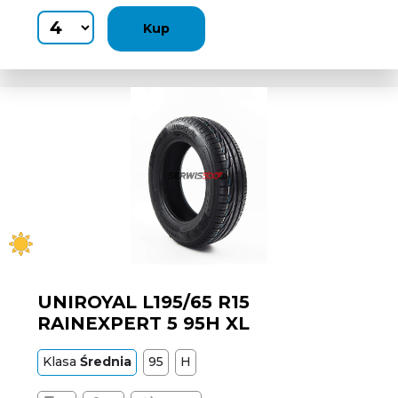
Kup
UNIROYAL L195/65 R15
RAINEXPERT 5 95H XL
Klasa
Średnia
95
H