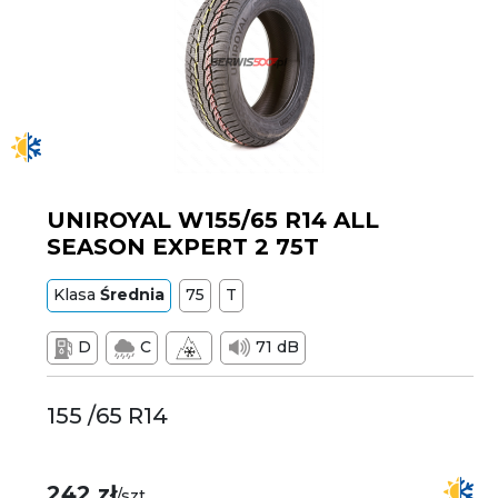
UNIROYAL W155/65 R14 ALL
SEASON EXPERT 2 75T
Klasa
Średnia
75
T
D
C
71 dB
155 /65 R14
242 zł
/szt.